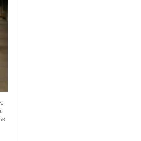
ใน
อบ
แดง