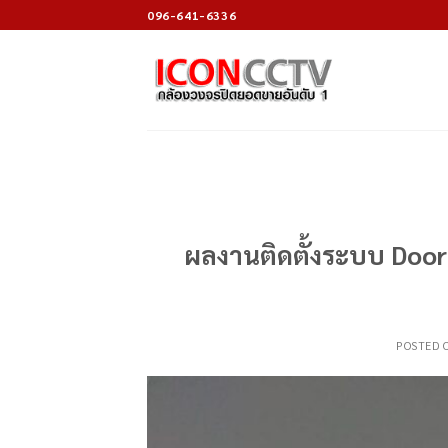
Skip
096-641-6336
to
content
ผลงานติดตั้งระบบ Doo
POSTED