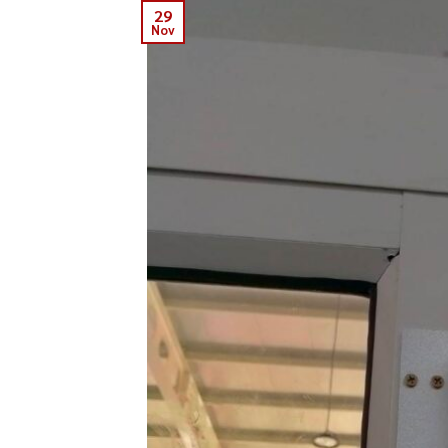
29
Nov