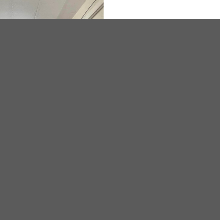
บางปูใหม่ , บางพลี , กิ่งแก้ว ,