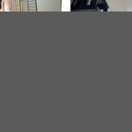
มง
ห้ตลอดการงานติดตั้งกับบริษัทไอคอนโปรซีเคียวริตี้ประเทศไทยจำกัด
กล้องวงจรปิด , รับแก้ไขกล้องวงจรปิด
 , แพรกษา , แพรกษาใหม่ , นิคมบางปู , ท้ายบ้าน , ท้ายบ้านใหม่ , บางปู , 
, บางนา , อุดมสุข , กรุงเทพฯ , ปริมณฑล